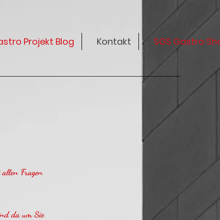
stro Projekt Blog
Kontakt
SGS Gastro Sh
i allen Fragen
sind da um Sie