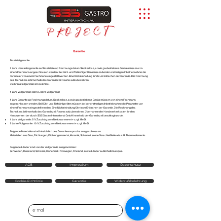
Garantie
Ersatzteilgarantie
1 Jahr Herstellergarantie auf Ersatzteile ab Rechnungsdatum. Steckerlose, sowie gasbetriebene Geräte müssen von
einem Fachmann angeschlossen werden. Bei Kühl- und Tiefkühlgeräten müssen bei der erstmaligen Inbetriebnahme die
Parameter von einem Fachmann eingestellt werden. Eine Nichteinhaltung führt zum Erlöschen der Garantie. Die Rechnung
des Technikers ist innerhalb des Garantiezeit Raums aufzubewahren.
Die Ersatzteilgarantie ist kostenlos.
1 Jahr Vollgarantie oder 2 Jahre Vollgarantie
1 Jahr Garantie ab Rechnungsdatum. Steckerlose, sowie gasbetriebene Geräte müssen von einem Fachmann
angeschlossen werden. Bei Kühl- und Tiefkühlgeräten müssen bei der erstmaligen Inbetriebnahme die Parameter von
einem Fachmann eingestellt werden. Eine Nichteinhaltung führt zum Erlöschen der Garantie. Die Rechnung des
Technikers ist innerhalb des Garantiezeit Raums aufzubewahren. Übernahme der Handwerkerkosten für den
Handwerker, der durch SGS Gastro International GmbH innerhalb der Garantiezeit beauftragt wurde.
1 Jahr Vollgarantie: 5 % Zuschlag vom Nettowarenwert + zzgl. MwSt.
2 Jahre Vollgarantie: 10 % Zuschlag vom Nettowarenwert + zzgl. MwSt.
Folgende Materialien sind hinsichtlich des Garantieanspruchs ausgeschlossen:
Materialien aus Glas, Dichtungen, Dichtungsmaterial, Keramik, Schamott, sowie Verschleißteile wie z. B. Thermoelemente.
Folgende Länder sind von der Vollgarantie ausgenommen:
Schweden, Russland, Schweiz, Dänemark, Norwegen, Finnland, sowie Länder außerhalb Europas.
AGB
Impressium
Datenschutz
Cookie-Richtlinie
Garantie
Widerrufsbelehrung