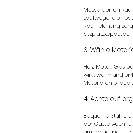
Messe deinen Raum 
Laufwege, die Posi
Raumplanung sorgt 
Sitzplatzkapazität.
3. Wähle Mater
Holz, Metall, Glas o
wirkt warm und ein
Materialien pflegel
4. Achte auf e
Bequeme Stühle und
der Gäste. Auch für
um Ermüdung zu v