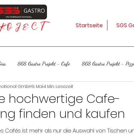
Startseite
SGS Ga
iss
SGS Gastro Projekt - Cafe
SGS Gastro Projekt - Pizze
rnational GmbH
9. Mai
4 Min. Lesezeit
te hochwertige Cafe-
ung finden und kaufen
ernen bewertet.
es Cafés ist mehr als nur die Auswahl von Tischen un