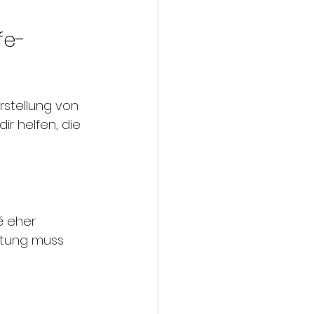
fe-
rstellung von 
ir helfen, die 
é eher 
htung muss 