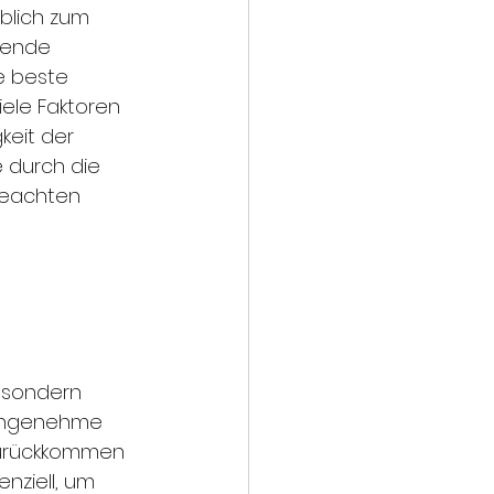
blich zum 
hende 
e beste 
ele Faktoren 
keit der 
 durch die 
beachten 
, sondern 
e angenehme 
zurückkommen 
nziell, um 