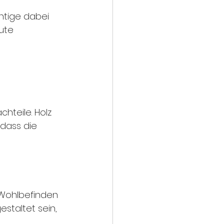
htige dabei 
ute 
chteile. Holz 
 dass die 
 Wohlbefinden 
staltet sein, 