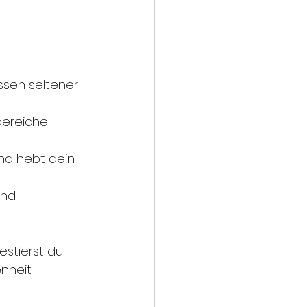
sen seltener 
ereiche 
nd hebt dein 
und 
stierst du 
nheit.