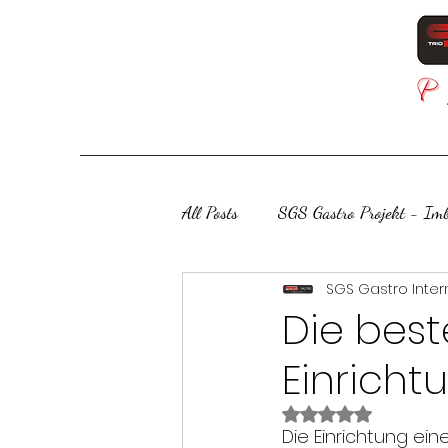
All Posts
SGS Gastro Projekt - Imb
SGS Gastro Inte
SGS Gastro Projekt - Bäckerei
Die bes
Einricht
Mit NaN von 5 St
Die Einrichtung ein